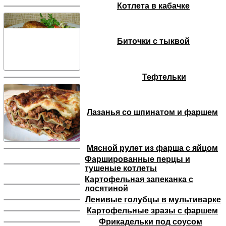
Котлета в кабачке
Биточки с тыквой
Тефтельки
Лазанья со шпинатом и фаршем
Мясной рулет из фарша с яйцом
Фаршированные перцы и
тушеные котлеты
Картофельная запеканка с
лосятиной
Ленивые голубцы в мультиварке
Картофельные зразы с фаршем
Фрикадельки под соусом