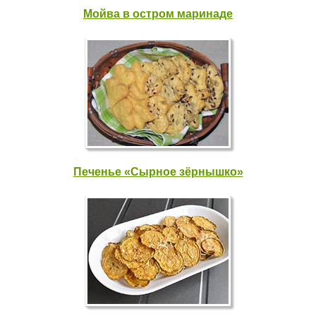
Мойва в остром маринаде
Печенье «Сырное зёрнышко»