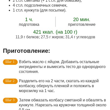
2 ст.л. сметаны (+ 1 ст.л. для обмазки),
4 ст.л. подсолнечных семечек,
1 ст.л. кунжута (для посыпки).
1 ч.
20 мин.
подготовка
приготовление
421 ккал. (на 100 г)
11,9 г белков
;
27,5 г жиров
;
31,4 г углеводов
Приготовление:
Взбить масло с яйцом. Добавить остальные
ингредиенты и вымесить тесто до однородного
состояния.
Разделить его на 2 части, скатать из каждой
колбаску, обернуть пленкой и положить в
морозилку на 1 час.
Затем обмазать колбасу сметаной и обвалять в
кунжуте. Нарезать на кружочки толщиной около
0,5 см.