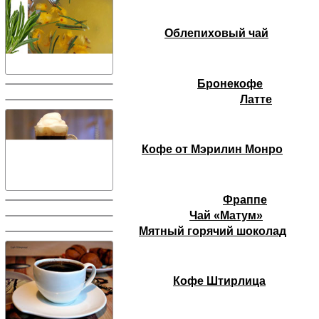
Облепиховый чай
Бронекофе
Латте
Кофе от Мэрилин Монро
Фраппе
Чай «Матум»
Мятный горячий шоколад
Кофе Штирлица