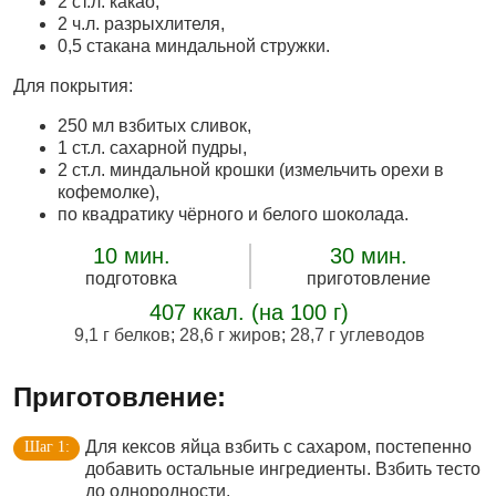
2 ст.л. какао,
2 ч.л. разрыхлителя,
0,5 стакана миндальной стружки.
Для покрытия:
250 мл взбитых сливок,
1 ст.л. сахарной пудры,
2 ст.л. миндальной крошки (измельчить орехи в
кофемолке),
по квадратику чёрного и белого шоколада.
10 мин.
30 мин.
подготовка
приготовление
407 ккал. (на 100 г)
9,1 г белков
;
28,6 г жиров
;
28,7 г углеводов
Приготовление:
Для кексов яйца взбить с сахаром, постепенно
добавить остальные ингредиенты. Взбить тесто
до однородности.