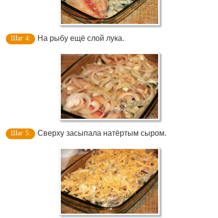
На рыбу ещё слой лука.
Сверху засыпала натёртым сыром.