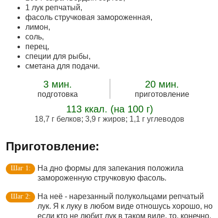
1 лук репчатый,
фасоль стручковая замороженная,
лимон,
соль,
перец,
специи для рыбы,
сметана для подачи.
3 мин.
20 мин.
подготовка
приготовление
113 ккал. (на 100 г)
18,7 г белков
;
3,9 г жиров
;
1,1 г углеводов
Приготовление:
На дно формы для запекания положила
замороженную стручковую фасоль.
На неё - нарезанный полукольцами репчатый
лук. Я к луку в любом виде отношусь хорошо, но
если кто не любит лук в таком виде, то, конечно,