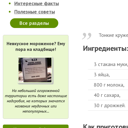
Интересные факты
Полезные советы
Все разделы
Тонкие круж
Невкусное мороженое? Ему
Ингредиенты
пора на кладбище!
3 стакана муки
3 яйца,
800 г молока,
На небольшой огороженной
40 г сахара,
территории есть даже настоящие
надгробия, на которых значатся
30 г дрожжей.
названия неудачных или
непопулярных...
Как приготов