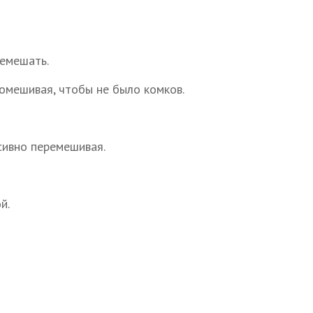
ремешать.
помешивая, чтобы не было комков.
сивно перемешивая.
й.