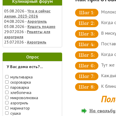
Кулинарный форум
05.08.2026 -
Что я сейчас
Молоко
делаю, 2023-2026
04.08.2026 -
Аэрогриль
Когда 
03.08.2026 -
Кушать подано
29.07.2026 -
Рецепты для
В миск
аэрогриля
23.07.2026 -
Аэрогриль
Постав
Когда 
Опрос
Тут же
У Вас дома есть?...
Каждый
мультиварка
скороварка
К блин
пароварка
хлебопечка
Пол
микроволновка
аэрогриль
маринатор
На свадьбу
сушка