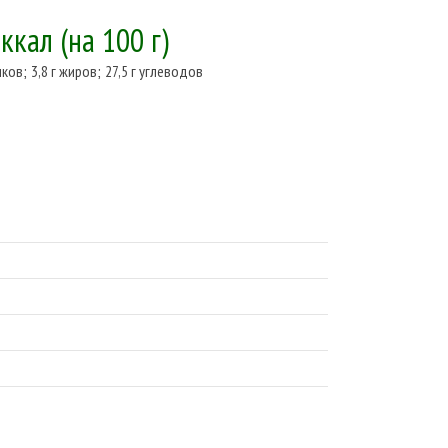
 ккал
(на 100 г)
лков
;
3,8 г жиров
;
27,5 г углеводов