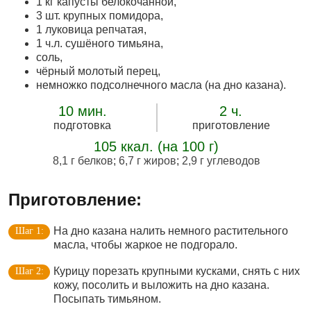
1 кг капусты белокочанной,
3 шт. крупных помидора,
1 луковица репчатая,
1 ч.л. сушёного тимьяна,
соль,
чёрный молотый перец,
немножко подсолнечного масла (на дно казана).
10 мин.
2 ч.
подготовка
приготовление
105 ккал. (на 100 г)
8,1 г белков
;
6,7 г жиров
;
2,9 г углеводов
Приготовление:
На дно казана налить немного растительного
масла, чтобы жаркое не подгорало.
Курицу порезать крупными кусками, снять с них
кожу, посолить и выложить на дно казана.
Посыпать тимьяном.