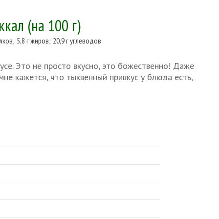
 ккал
(на 100 г)
елков
;
5,8 г жиров
;
20,9 г углеводов
се. Это не просто вкусно, это божественно! Даже
мне кажется, что тыквенный привкус у блюда есть,