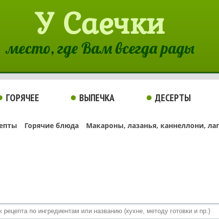
У Саечки
место, где Вам всегда рады
ГОРЯЧЕЕ
ВЫПЕЧКА
ДЕСЕРТЫ
епты
Горячие блюда
Макароны, лазанья, каннеллони, ла