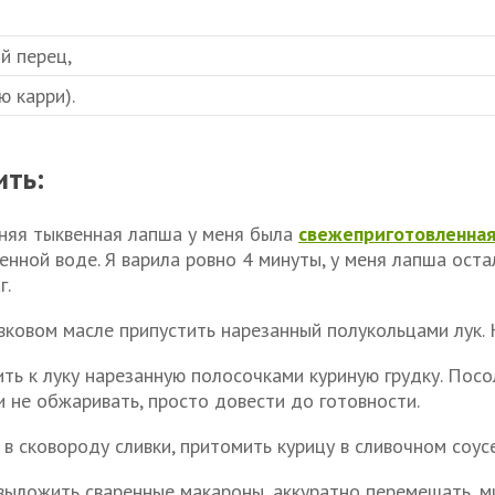
й перец,
ю карри).
ить:
яя тыквенная лапша у меня была
свежеприготовленна
нной воде. Я варила ровно 4 минуты, у меня лапша остал
г.
вковом масле припустить нарезанный полукольцами лук. 
ть к луку нарезанную полосочками куриную грудку. Посол
и не обжаривать, просто довести до готовности.
в сковороду сливки, притомить курицу в сливочном соусе
выложить сваренные макароны, аккуратно перемешать, ми