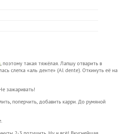
я
, поэтому такая тяжёлая. Лапшу отварить в
ась слегка «аль денте» (Al dente). Откинуть её на
Не зажаривать!
ить, поперчить, добавить карри. До румяной
.
нуты 2-3 потушить. Ну и всё! Вкуснейшая