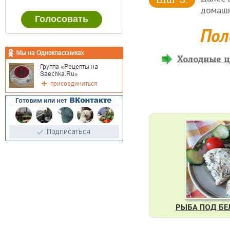
домашн
Пол
Холодные цв
РЫБА ПОД Б