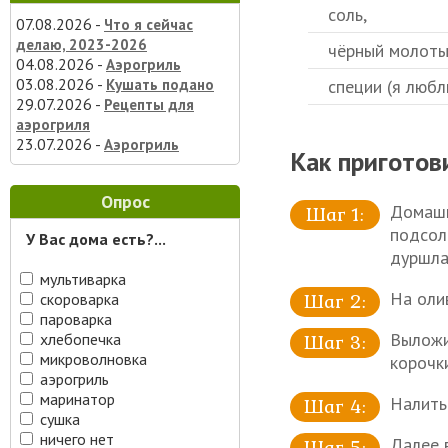
соль,
07.08.2026 -
Что я сейчас
делаю, 2023-2026
чёрный молоты
04.08.2026 -
Аэрогриль
03.08.2026 -
специи (я любл
Кушать подано
29.07.2026 -
Рецепты для
аэрогриля
23.07.2026 -
Аэрогриль
Как приготов
Опрос
Домашн
подсоле
У Вас дома есть?...
дуршла
мультиварка
На оли
скороварка
пароварка
Выложи
хлебопечка
микроволновка
корочк
аэрогриль
маринатор
Налить 
сушка
ничего нет
Далее 