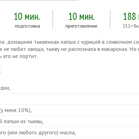
10 мин.
10 мин.
188
подготовка
приготовление
13,1 г б
а: домашняя тыквенная лапша с курицей в сливочном соу
я не любит овощи, тыкву не распознала в макаронах. Но 
ь его не портит.
:
удки,
(у меня 10%),
й лапши из тыквы,
ого (или любого другого) масла,