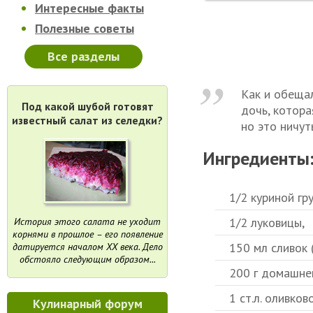
Интересные факты
Полезные советы
Все разделы
Как и обещал
Под какой шубой готовят
дочь, котора
известный салат из селедки?
но это ничут
Ингредиенты
1/2 куриной гр
1/2 луковицы,
История этого салата не уходит
корнями в прошлое – его появление
150 мл сливок 
датируется началом XX века. Дело
обстояло следующим образом...
200 г домашне
1 ст.л. оливков
Кулинарный форум