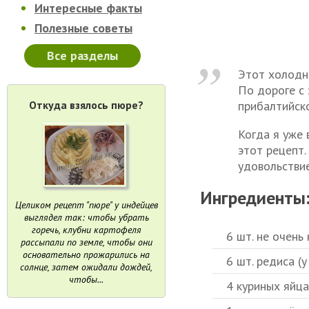
Интересные факты
Полезные советы
Все разделы
Этот холодны
По дороге с 
прибалтийско
Откуда взялось пюре?
Когда я уже 
этот рецепт.
удовольствие
Ингредиенты
Целиком рецепт "пюре" у индейцев
выглядел так: чтобы убрать
горечь, клубни картофеля
6 шт. не очень
рассыпали по земле, чтобы они
основательно прожарились на
6 шт. редиса (у
солнце, затем ожидали дождей,
чтобы...
4 куриных яйца