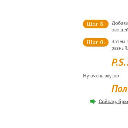
Добави
овощей
Затем п
разный.
P.S.
Ну очень вкусно!
Пол
Свёклу, брю