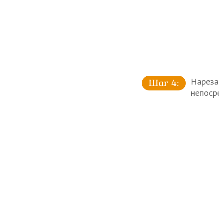
Нареза
непосре