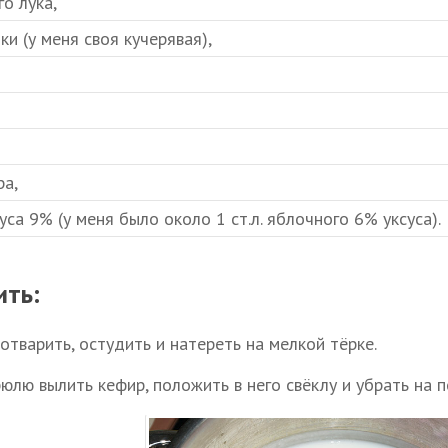
го лука,
ки (у меня своя кучерявая),
ра,
ксуса 9% (у меня было около 1 ст.л. яблочного 6% уксуса).
ить:
отварить, остудить и натереть на мелкой тёрке.
рюлю вылить кефир, положить в него свёклу и убрать на п