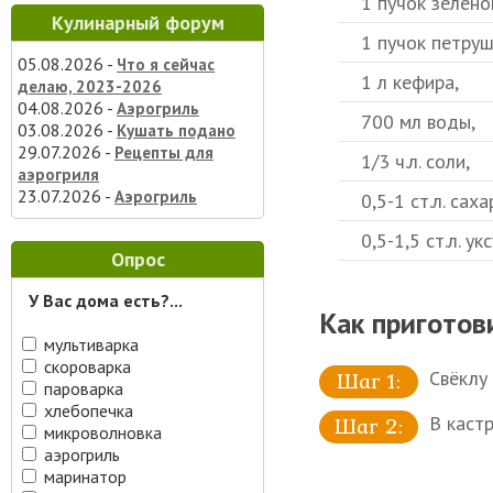
1 пучок зелёно
Кулинарный форум
1 пучок петруш
05.08.2026 -
Что я сейчас
1 л кефира,
делаю, 2023-2026
04.08.2026 -
Аэрогриль
700 мл воды,
03.08.2026 -
Кушать подано
29.07.2026 -
Рецепты для
1/3 ч.л. соли,
аэрогриля
23.07.2026 -
Аэрогриль
0,5-1 ст.л. саха
0,5-1,5 ст.л. у
Опрос
У Вас дома есть?...
Как приготов
мультиварка
скороварка
Свёклу 
пароварка
хлебопечка
В каст
микроволновка
аэрогриль
маринатор