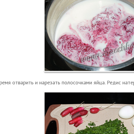
ремя отварить и нарезать полосочками яйца. Редис натер