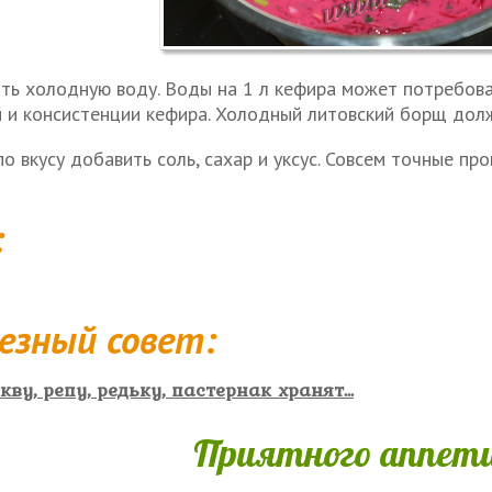
ть холодную воду. Воды на 1 л кефира может потребоват
 и консистенции кефира. Холодный литовский борщ дол
о вкусу добавить соль, сахар и уксус. Совсем точные проп
:
езный совет:
кву, репу, редьку, пастернак хранят...
Приятного аппети