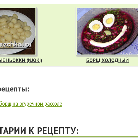
Е НЬОККИ (NJOKI)
БОРЩ ХОЛОДНЫЙ
рецепты:
борщ на огуречном рассоле
АРИИ К РЕЦЕПТУ: