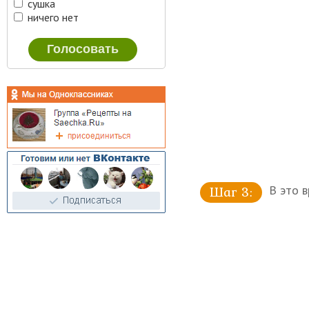
сушка
ничего нет
В это в