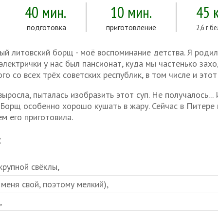
40 мин.
10 мин.
45 
подготовка
приготовление
2,6 г б
й литовский борщ - моё воспоминание детства. Я родила
электрички у нас был пансионат, куда мы частенько зах
го со всех трёх советских республик, в том числе и этот
выросла, пыталась изобразить этот суп. Не получалось... 
 Борщ особенно хорошо кушать в жару. Сейчас в Питере 
м его приготовила.
:
 крупной свёклы,
 меня свой, поэтому мелкий),
,