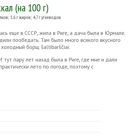
ккал
(на 100 г)
елков
;
1,6 г жиров
;
4,7 г углеводов
сь еще в СССР, жила в Риге, а дача была в Юрмале.
одили пообедать. Там было много всякого вкусного
 холодный борщ šaltibarščiai.
И тут пару лет назад была в Риге, где мне и дали
практически лето по погоде, поэтому с