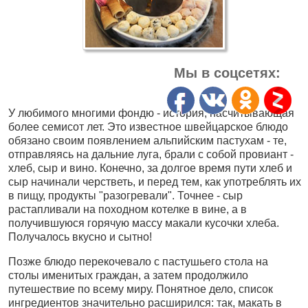
Мы в соцсетях:
У любимого многими фондю - история, насчитывающая
более семисот лет. Это известное швейцарское блюдо
обязано своим появлением альпийским пастухам - те,
отправляясь на дальние луга, брали с собой провиант -
хлеб, сыр и вино. Конечно, за долгое время пути хлеб и
сыр начинали черстветь, и перед тем, как употреблять их
в пищу, продукты "разогревали". Точнее - сыр
растапливали на походном котелке в вине, а в
получившуюся горячую массу макали кусочки хлеба.
Получалось вкусно и сытно!
Позже блюдо перекочевало с пастушьего стола на
столы именитых граждан, а затем продолжило
путешествие по всему миру. Понятное дело, список
ингредиентов значительно расширился: так, макать в