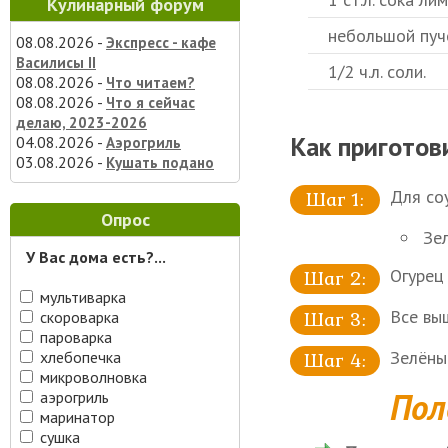
Кулинарный форум
небольшой пуч
08.08.2026 -
Экспресс - кафе
Василисы II
1/2 ч.л. соли.
08.08.2026 -
Что читаем?
08.08.2026 -
Что я сейчас
делаю, 2023-2026
Как приготов
04.08.2026 -
Аэрогриль
03.08.2026 -
Кушать подано
Для соу
Опрос
Зе
У Вас дома есть?...
Огурец
мультиварка
Все вы
скороварка
пароварка
Зелёны
хлебопечка
микроволновка
Пол
аэрогриль
маринатор
сушка