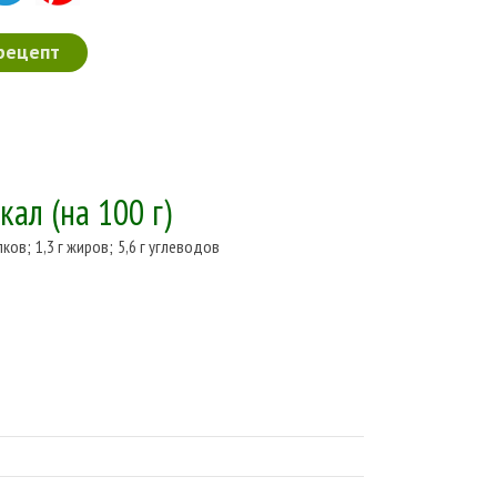
рецепт
ккал
(на 100 г)
лков
;
1,3 г жиров
;
5,6 г углеводов