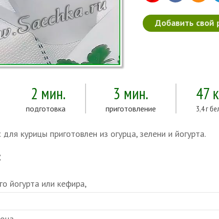
Добавить свой 
2 мин.
3 мин.
47 
подготовка
приготовление
3,4 г бе
 для курицы приготовлен из огурца, зелени и йогурта.
:
го йогурта или кефира,
мона,