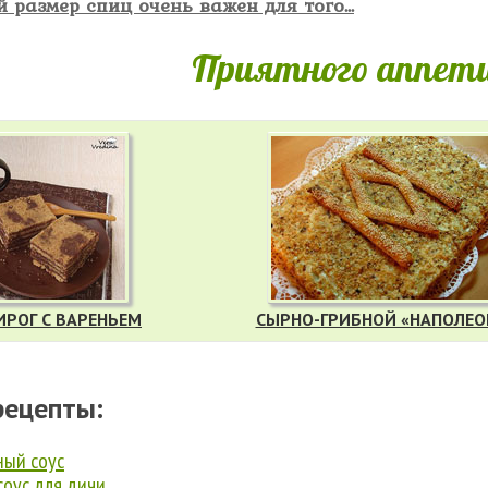
размер спиц очень важен для того...
Приятного аппети
ИРОГ С ВАРЕНЬЕМ
СЫРНО-ГРИБНОЙ «НАПОЛЕО
рецепты:
ный соус
соус для дичи