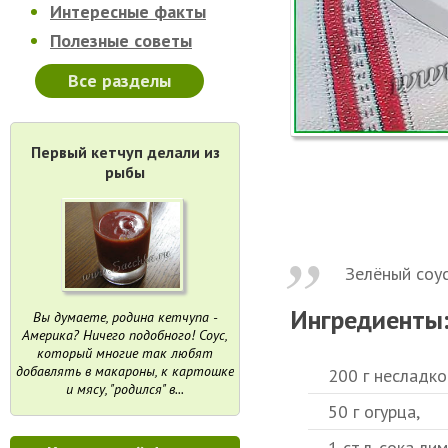
Интересные факты
Полезные советы
Все разделы
Первый кетчуп делали из
рыбы
Зелёный соус
Ингредиенты
Вы думаете, родина кетчупа -
Америка? Ничего подобного! Соус,
который многие так любят
добавлять в макароны, к картошке
200 г несладко
и мясу, "родился" в...
50 г огурца,
1 ст.л. сока ли