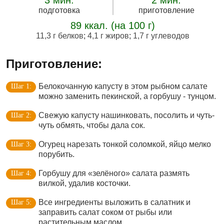
3 мин.
2 мин.
подготовка
приготовление
89 ккал. (на 100 г)
11,3 г белков
;
4,1 г жиров
;
1,7 г углеводов
Приготовление:
Белокочанную капусту в этом рыбном салате
можно заменить пекинской, а горбушу - тунцом.
Свежую капусту нашинковать, посолить и чуть-
чуть обмять, чтобы дала сок.
Огурец нарезать тонкой соломкой, яйцо мелко
порубить.
Горбушу для «зелёного» салата размять
вилкой, удалив косточки.
Все ингредиенты выложить в салатник и
заправить салат соком от рыбы или
растительным маслом.