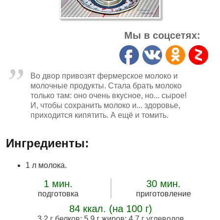
Мы в соцсетях:
Во двор привозят фермерское молоко и
молочные продукты. Стала брать молоко
только там: оно очень вкусное, но... сырое!
И, чтобы сохранить молоко и... здоровье,
приходится кипятить. А ещё и томить.
Ингредиенты:
1 л молока.
1 мин.
30 мин.
подготовка
приготовление
84 ккал. (на 100 г)
3,2 г белков
;
5,9 г жиров
;
4,7 г углеводов