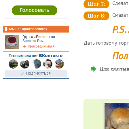
Сделат
Смазат
P.S.
Дать готовому торту
Пол
Для сматыв