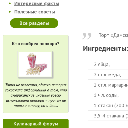
Интересные факты
Полезные советы
Все разделы
Торт «Дамски
Кто изобрел попкорн?
Ингредиенты
2 яйца,
2 ст.л. меда,
1 ст.л. маргарин
Точно не известно, однако история
сохранила информацию о том, что
1 ч.л. соды,
американские индейцы вовсю
использовали попкорн – причем не
1 стакан (200 м
только в пищу, но и для...
3,5-4 стакана (
Кулинарный форум