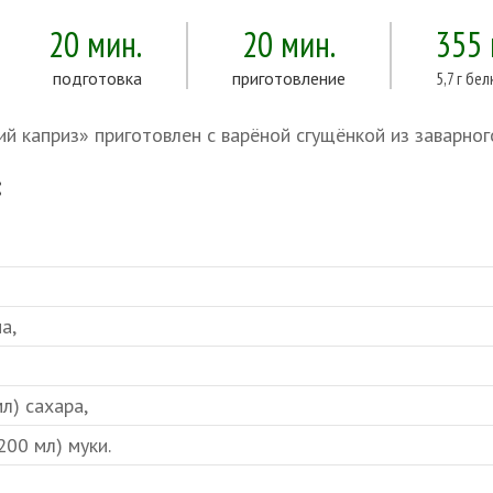
20 мин.
20 мин.
355
подготовка
приготовление
5,7 г бе
й каприз» приготовлен с варёной сгущёнкой из заварног
:
а,
л) сахара,
200 мл) муки.