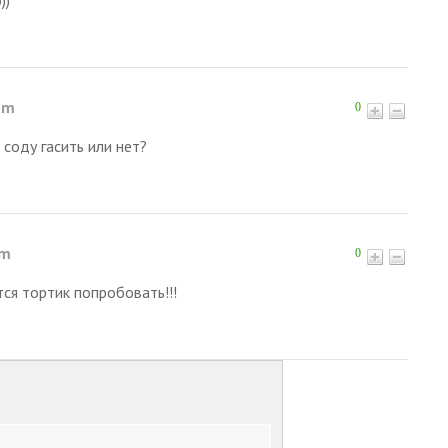
pm
0
 соду гасить или нет?
pm
0
тся тортик попробовать!!!