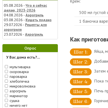
Крем:
05.08.2026 -
Что я сейчас
делаю, 2023-2026
500 мл густой 
04.08.2026 -
Аэрогриль
03.08.2026 -
Кушать подано
1 баночка варе
29.07.2026 -
Рецепты для
аэрогриля
23.07.2026 -
Аэрогриль
Как приготов
Опрос
Яйца, 
У Вас дома есть?...
Добави
мультиварка
Затем 
скороварка
пароварка
Пока те
хлебопечка
микроволновка
Печь п
аэрогриль
маринатор
Горячи
сушка
ничего нет