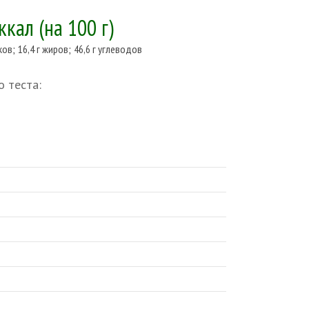
 ккал
(на 100 г)
лков
;
16,4 г жиров
;
46,6 г углеводов
о теста: