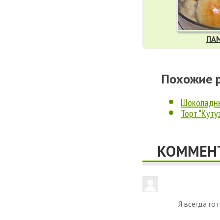
ПА
Похожие 
Шоколадны
Торт "Куту
КОММЕНТ
Я всегда го