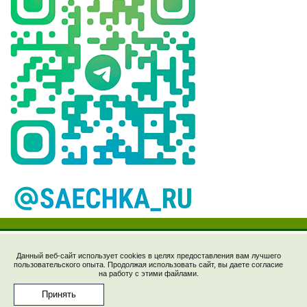
Данный веб-сайт использует cookies в целях предоставления вам лучшего
пользовательского опыта. Продолжая использовать сайт, вы даете согласие
Рецепты © 2006-2023, "Saechka.Ru". E-mail:
на работу с этими файлами.
saechka@saechka.ru
Перепечатка материалов запрещена без ссылки на
Принять