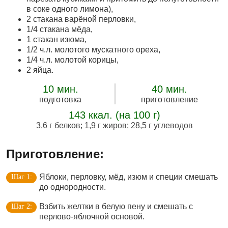
в соке одного лимона),
2 стакана варёной перловки,
1/4 стакана мёда,
1 стакан изюма,
1/2 ч.л. молотого мускатного ореха,
1/4 ч.л. молотой корицы,
2 яйца.
10 мин.
40 мин.
подготовка
приготовление
143 ккал. (на 100 г)
3,6 г белков
;
1,9 г жиров
;
28,5 г углеводов
Приготовление:
Яблоки, перловку, мёд, изюм и специи смешать
до однородности.
Взбить желтки в белую пену и смешать с
перлово-яблочной основой.