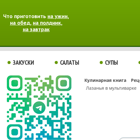
Что приготовить
на ужин
,
на обед
,
на полдник
,
на завтрак
ЗАКУСКИ
САЛАТЫ
СУПЫ
Кулинарная книга
Рец
Лазанья в мультиварке