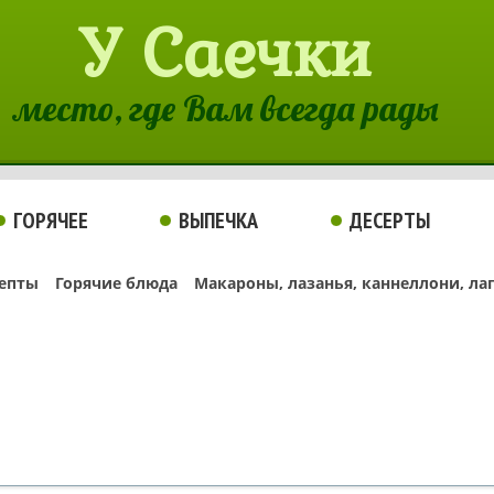
У Саечки
место, где Вам всегда рады
ГОРЯЧЕЕ
ВЫПЕЧКА
ДЕСЕРТЫ
епты
Горячие блюда
Макароны, лазанья, каннеллони, ла