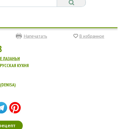
Напечатать
В избранное
8
Е ЛАЗАНЬИ
РУССКАЯ КУХНЯ
(DENISA)
рецепт