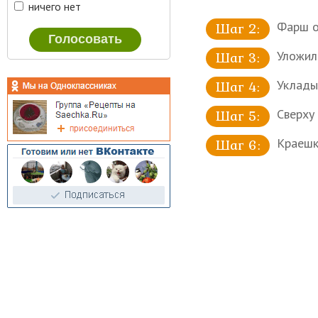
ничего нет
Фарш о
Уложила
Уклады
Сверху
Краешк