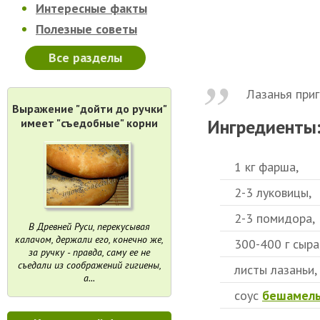
Интересные факты
Полезные советы
Все разделы
Лазанья приг
Выражение "дойти до ручки"
Ингредиенты
имеет "съедобные" корни
1 кг фарша,
2-3 луковицы,
2-3 помидора,
В Древней Руси, перекусывая
калачом, держали его, конечно же,
300-400 г сыра
за ручку - правда, саму ее не
съедали из соображений гигиены,
листы лазаньи,
а...
соус
бешамел