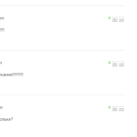
pm
0
!!
m
0
ния!!!!!!!!!
pm
0
юльке?