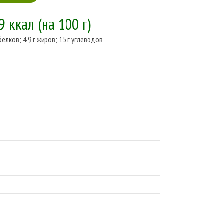
9 ккал
(на 100 г)
 белков
;
4,9 г жиров
;
15 г углеводов