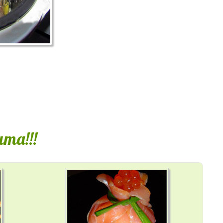
та!!!