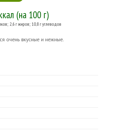
ккал
(на 100 г)
лков
;
2,6 г жиров
;
10,8 г углеводов
я очень вкусные и нежные.