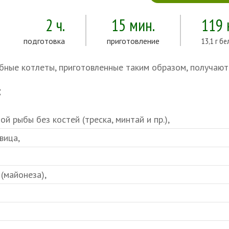
2 ч.
15 мин.
119 
подготовка
приготовление
13,1 г бе
бные котлеты, приготовленные таким образом, получаютс
:
ой рыбы без костей (треска, минтай и пр.),
вица,
 (майонеза),