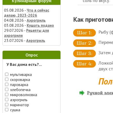
соль по вкусу.
Кулинарный форум
05.08.2026 -
Что я сейчас
делаю, 2023-2026
Как приготов
04.08.2026 -
Аэрогриль
03.08.2026 -
Кушать подано
29.07.2026 -
Рецепты для
Рыбу (
аэрогриля
23.07.2026 -
Аэрогриль
Переме
Затем д
Опрос
Ложкой
У Вас дома есть?...
двух с
мультиварка
Пол
скороварка
пароварка
хлебопечка
Ручной элек
микроволновка
аэрогриль
маринатор
сушка