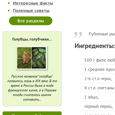
Интересные факты
Полезные советы
Все разделы
Рубленые ры
Голубцы, голубчики...
Ингредиенты
500 г филе люб
1 средняя луко
Русское название "голубцы"
2-6 ст.л. муки,
появилось лишь в XIX веке. В то
время в России была в моде
4 ст.л. сметаны
французская кухня, а в Париже
тогда считалось шиком
1 яйцо,
готовить...
чёрный перец,