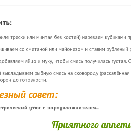
ить:
филе трески или минтая без костей) нарезаем кубиками п
шиваем со сметаной или майонезом и ставим рубленый р
обавляем яйцо и муку, чтобы смесь получилась густая. С
 выкладываем рыбную смесь на сковороду (раскалённая
торон до готовности.
езный совет:
трический утюг с пароувлажнителем...
Приятного аппети