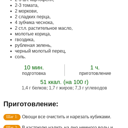
2-3 томата,
2 моркови,
2 сладких перца,
4 зубчика чеснока,
2 ст.л. растительное масло,
молотые корица,
гвоздика,
рубленая зелень,
черный молотый перец,
соль.
10 мин.
1 ч.
подготовка
приготовление
51 ккал. (на 100 г)
1,4 г белков
;
1,7 г жиров
;
7,3 г углеводов
Приготовление:
Овощи все очистить и нарезать кубиками.
В кастрюлю налить на дно немного воды и