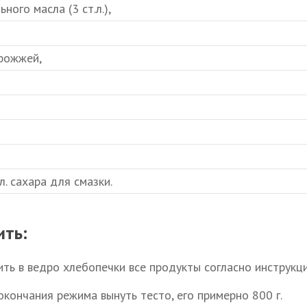
ного масла (3 ст.л.),
дрожжей,
л. сахара для смазки.
ить:
ть в ведро хлебопечки все продукты согласно инструкции
окончания режима вынуть тесто, его примерно 800 г.