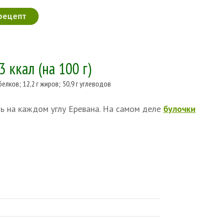
рецепт
3 ккал
(на 100 г)
 белков
;
12,2 г жиров
;
50,9 г углеводов
ь на каждом углу Еревана. На самом деле
булочки