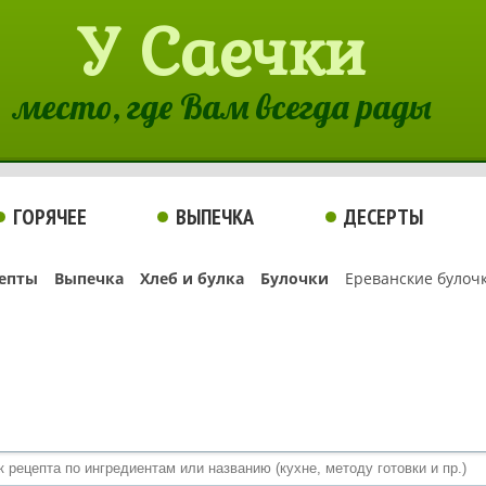
У Саечки
место, где Вам всегда рады
ГОРЯЧЕЕ
ВЫПЕЧКА
ДЕСЕРТЫ
епты
Выпечка
Хлеб и булка
Булочки
Ереванские булоч