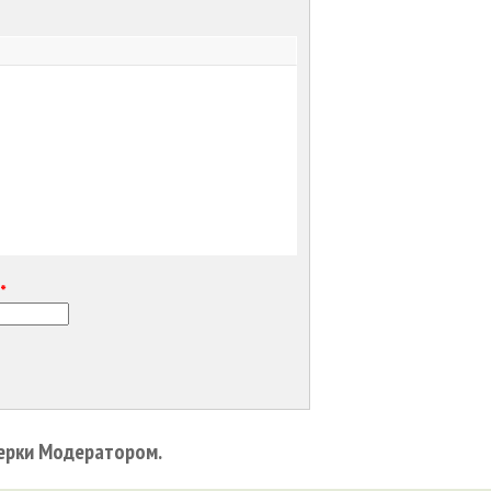
е
*
ерки Модератором.