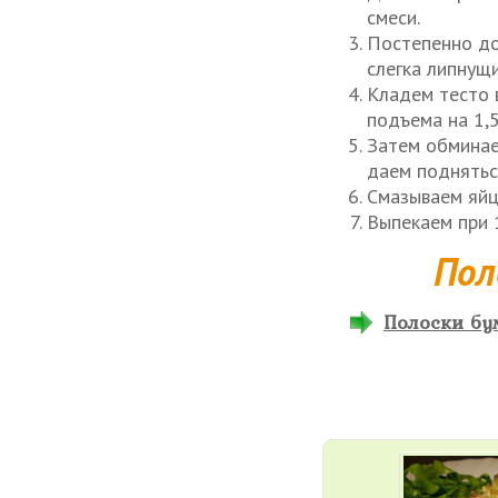
смеси.
Постепенно до
слегка липнущ
Кладем тесто 
подъема на 1,5
Затем обминае
даем поднятьс
Смазываем яйц
Выпекаем при 
Пол
Полоски бум