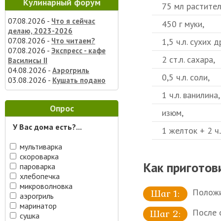
Кулинарный форум
75 мл раститель
07.08.2026 -
Что я сейчас
450 г муки,
делаю, 2023-2026
07.08.2026 -
1,5 ч.л. сухих 
Что читаем?
07.08.2026 -
Экспресс - кафе
2 ст.л. сахара,
Василисы II
04.08.2026 -
Аэрогриль
0,5 ч.л. соли,
03.08.2026 -
Кушать подано
1 ч.л. ванилина,
Опрос
изюм,
У Вас дома есть?...
1 желток + 2 ч.
мультиварка
скороварка
Как приготов
пароварка
хлебопечка
микроволновка
Положи
аэрогриль
маринатор
После 
сушка