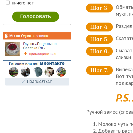
ничего нет
Обмять 
муки, 
Раздели
Скатать
Смазат
сливки (
Выпека
Вот тут
поджар
P.S.
Ручной замес (слова
Молоко чуть п
Добавить раст