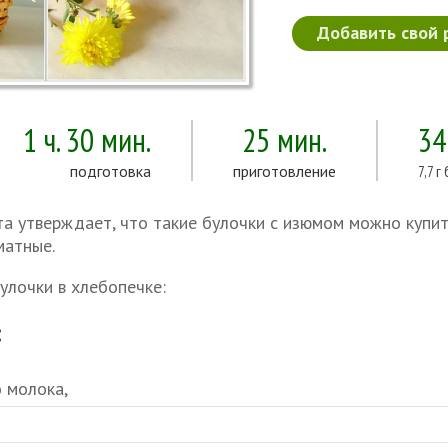
Добавить свой 
1 ч. 30 мин.
25 мин.
34
подготовка
приготовление
7,7 г
та утверждает, что такие булочки с изюмом можно купит
матные.
улочки в хлебопечке:
:
 молока,