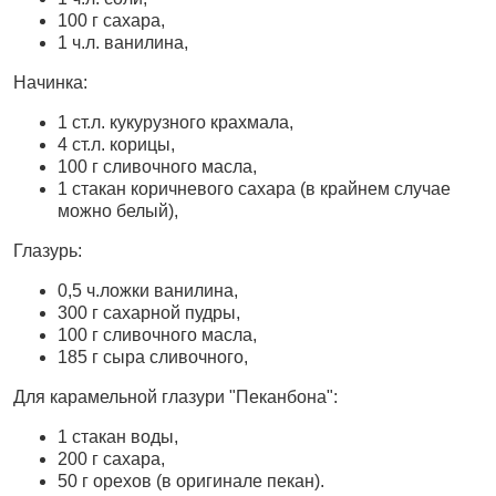
100 г сахара,
1 ч.л. ванилина,
Начинка:
1 ст.л. кукурузного крахмала,
4 ст.л. корицы,
100 г сливочного масла,
1 стакан коричневого сахара (в крайнем случае
можно белый),
Глазурь:
0,5 ч.ложки ванилина,
300 г сахарной пудры,
100 г сливочного масла,
185 г сыра сливочного,
Для карамельной глазури "Пеканбона":
1 стакан воды,
200 г сахара,
50 г орехов (в оригинале пекан).