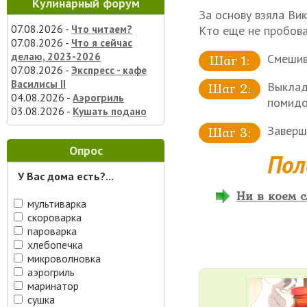
Кулинарный форум
За основу взяла Вик
07.08.2026 -
Кто еще не пробова
Что читаем?
07.08.2026 -
Что я сейчас
делаю, 2023-2026
Смешив
07.08.2026 -
Экспресс - кафе
Василисы II
Выклад
04.08.2026 -
Аэрогриль
помидо
03.08.2026 -
Кушать подано
Заверш
Опрос
Пол
У Вас дома есть?...
Ни в коем с
мультиварка
скороварка
пароварка
хлебопечка
микроволновка
аэрогриль
маринатор
сушка