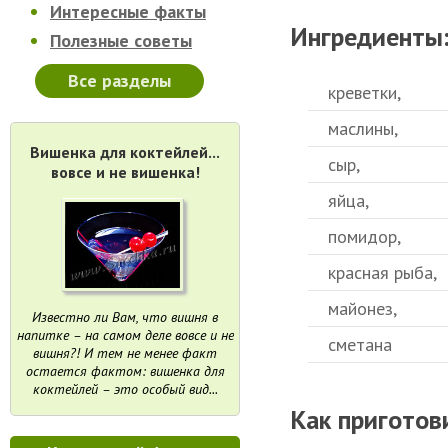
Интересные факты
Ингредиенты
Полезные советы
Все разделы
креветки,
маслины,
Вишенка для коктейлей...
сыр,
вовсе и не вишенка!
яйца,
помидор,
красная рыба,
майонез,
Известно ли Вам, что вишня в
напитке – на самом деле вовсе и не
сметана
вишня?! И тем не менее факт
остается фактом: вишенка для
коктейлей – это особый вид...
Как приготов