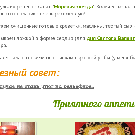
улькин рецепт - салат "
Морская звезда
". Количество инг
л этот салатик - очень рекомендую!
аем очищенные готовые креветки, маслины, тертый сыр и
ываем ложкой в форме сердца (для
дня Святого Вален
ра.
аем салат тонкими пластинками красной рыбы (у меня б
езный совет:
лучае не ставь утюг на рельефное...
Приятного аппети