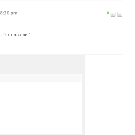
 8:20 pm
0
"5 ст.л. соли,"