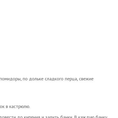
помидоры, по дольке сладкого перца, свежие
ок в кастрюлю.
довести до кипения и залить банки. В каждую банку