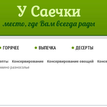
У Саечки
место, где Вам всегда рады
ГОРЯЧЕЕ
ВЫПЕЧКА
ДЕСЕРТЫ
епты
Консервирование
Консервирование овощей
Конс
амино разносолье