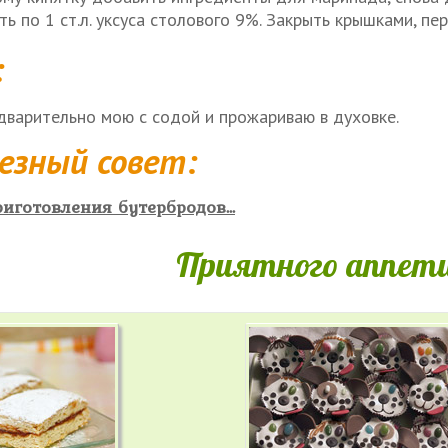
ь по 1 ст.л. уксуса столового 9%. Закрыть крышками, пе
:
дварительно мою с содой и прожариваю в духовке.
езный совет:
иготовления бутербродов...
Приятного аппети