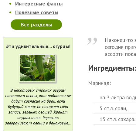
Интересные факты
Полезные советы
Все разделы
Наконец-то з
Эти удивительные... огурцы!
сегодня приг
ассорти пока
Ингредиенты
Маринад:
В некоторых странах огурцы
настолько ценны, что родители не
на 3 литра вод
дадут согласия на брак, если
будущий жених не покажет свои
5 ст.л. соли,
запасы зеленых овощей. Хранят
огурцы очень бережно:
15 ст.л. сахара.
заворачивают овощи в банановые...