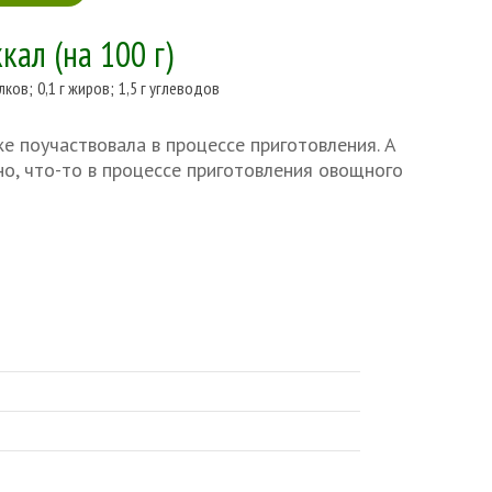
ккал
(на 100 г)
елков
;
0,1 г жиров
;
1,5 г углеводов
е поучаствовала в процессе приготовления. А
но, что-то в процессе приготовления овощного