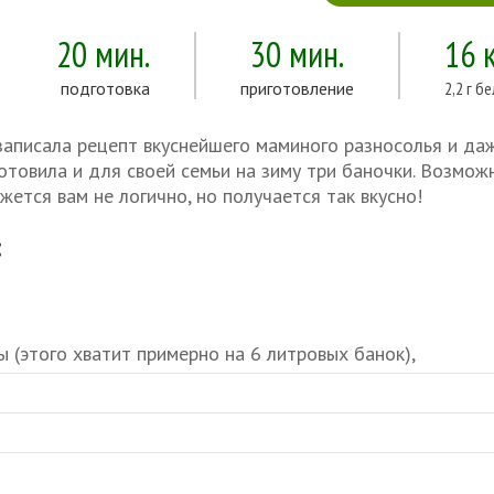
20 мин.
30 мин.
16 
подготовка
приготовление
2,2 г б
аписала рецепт вкуснейшего маминого разносолья и даж
отовила и для своей семьи на зиму три баночки. Возмож
жется вам не логично, но получается так вкусно!
:
ы (этого хватит примерно на 6 литровых банок),