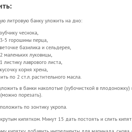
ить:
ую литровую банку уложить на дно:
зубчику чеснока,
 3-5 горошины перца,
веточке базилика и сельдерея,
 2 маленьких луковицы,
1 листику лаврового листа,
кусочку корня хрена,
ить по 2 ст.л. растительного масла.
уложить в банки наколотые (зубочисткой в плодоножку) 
 (можно порезать).
 положить по зонтику укропа.
 крутым кипятком. Минут 15 дать постоять и слить кипят
ому кипятку добавить ингредиенты для маринада, снова 