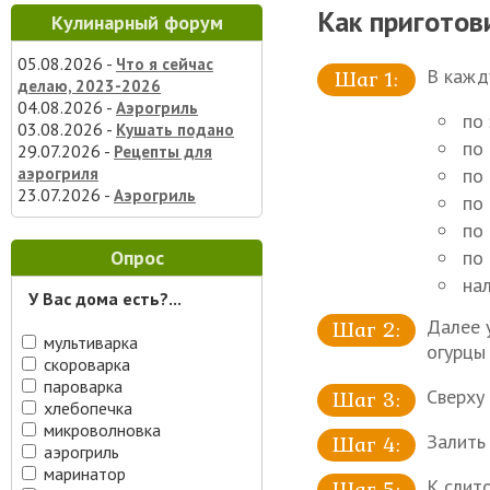
Как приготов
Кулинарный форум
05.08.2026 -
Что я сейчас
В кажд
делаю, 2023-2026
04.08.2026 -
Аэрогриль
по 
03.08.2026 -
Кушать подано
по
29.07.2026 -
Рецепты для
аэрогриля
по 
23.07.2026 -
Аэрогриль
по
по 
Опрос
по 
нал
У Вас дома есть?...
Далее 
мультиварка
огурцы
скороварка
пароварка
Сверху
хлебопечка
микроволновка
Залить
аэрогриль
маринатор
К слит