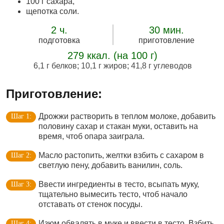
100 г сахара,
щепотка соли.
2 ч.
30 мин.
подготовка
приготовление
279 ккал. (на 100 г)
6,1 г белков
;
10,1 г жиров
;
41,8 г углеводов
Приготовление:
Дрожжи растворить в теплом молоке, добавить
половину сахар и стакан муки, оставить на
время, чтоб опара заиграла.
Масло растопить, желтки взбить с сахаром в
светлую пену, добавить ванилин, соль.
Ввести ингредиенты в тесто, всыпать муку,
тщательно вымесить тесто, чтоб начало
отставать от стенок посуды.
Изюм обвалять в муке и ввести в тесто. Взбить