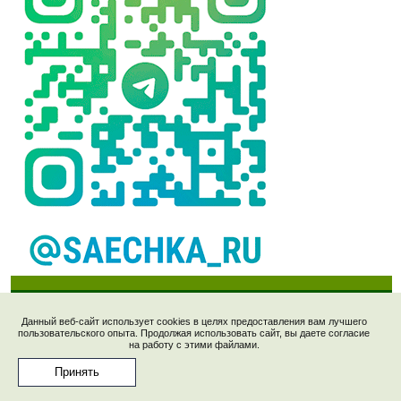
Данный веб-сайт использует cookies в целях предоставления вам лучшего
пользовательского опыта. Продолжая использовать сайт, вы даете согласие
Рецепты © 2006-2023, "Saechka.Ru". E-mail:
на работу с этими файлами.
saechka@saechka.ru
Перепечатка материалов запрещена без ссылки на
Принять
"www.saechka.ru"