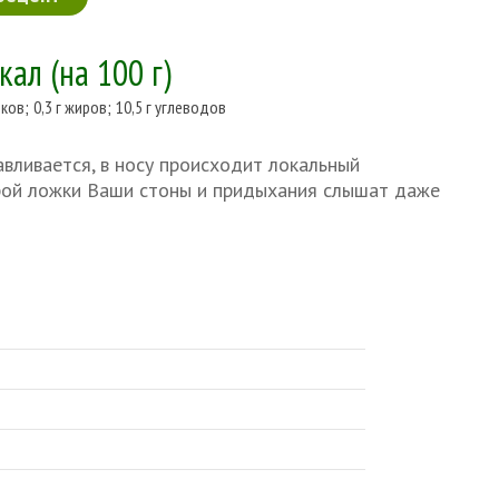
ккал
(на 100 г)
лков
;
0,3 г жиров
;
10,5 г углеводов
авливается, в носу происходит локальный
орой ложки Ваши стоны и придыхания слышат даже