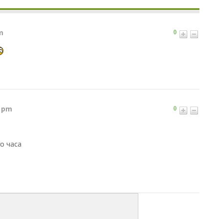
m
0
8 pm
0
го часа