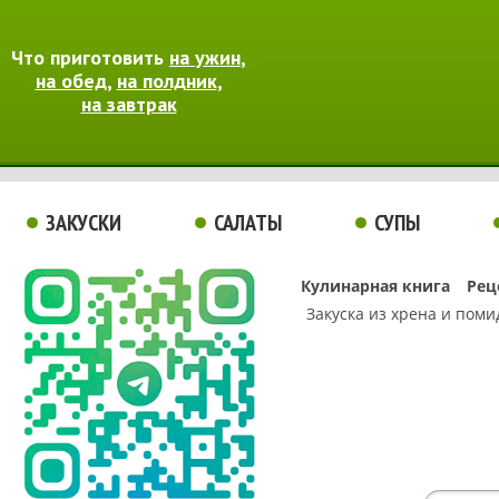
Что приготовить
на ужин
,
на обед
,
на полдник
,
на завтрак
ЗАКУСКИ
САЛАТЫ
СУПЫ
Кулинарная книга
Рец
Закуска из хрена и пом