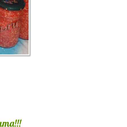
та!!!