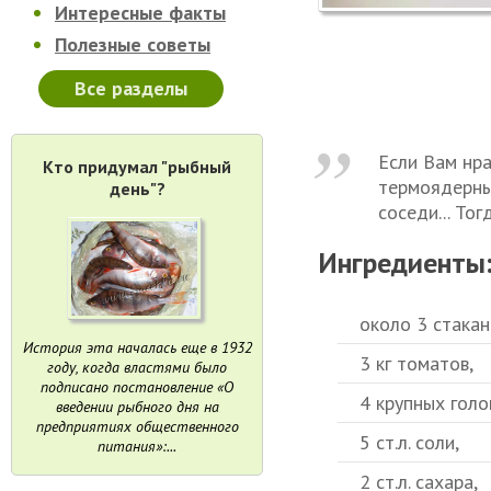
Интересные факты
Полезные советы
Все разделы
Если Вам нра
Кто придумал "рыбный
термоядерны
день"?
соседи... Тог
Ингредиенты
около 3 стакан
История эта началась еще в 1932
3 кг томатов,
году, когда властями было
подписано постановление «О
4 крупных голо
введении рыбного дня на
предприятиях общественного
5 ст.л. соли,
питания»:...
2 ст.л. сахара,