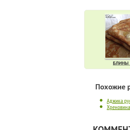
БЛИНЫ 
Похожие 
Аджика ру
Хреновин
КОММЕНТ