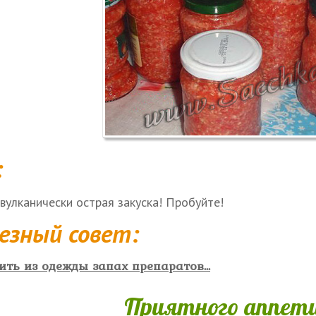
:
вулканически острая закуска! Пробуйте!
езный совет:
ть из одежды запах препаратов...
Приятного аппети