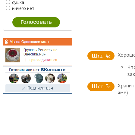
сушка
ничего нет
Хорошо
Что
за
Хранит
яме).