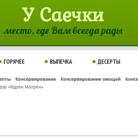
У Саечки
место, где Вам всегда рады
ГОРЯЧЕЕ
ВЫПЕЧКА
ДЕСЕРТЫ
епты
Консервирование
Консервирование овощей
Конс
идор «Ядрён Матрён»