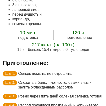
6 ст.л. соли,
3 ст.л. сахара,
лавровый лист,
перец душистый,
кориандр,
семена горчицы.
10 мин.
120 ч.
подготовка
приготовление
217 ккал. (на 100 г)
19,8 г белков
;
15,4 г жиров
;
0 г углеводов
Приготовление:
Сельдь помыть, не потрошить.
Сложить в банку плотно, головами вниз и
залить охлажденным рассолом.
Ровно через пять дней соленая селедка готова!
Рассол получился прозрачный и коричневого