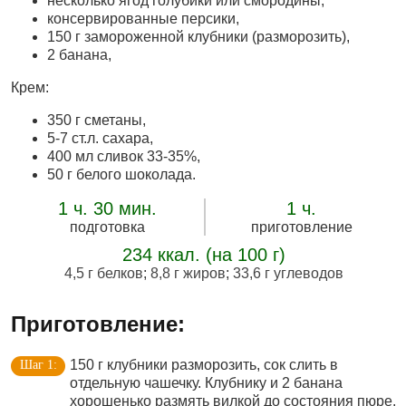
несколько ягод голубики или смородины,
консервированные персики,
150 г замороженной клубники (разморозить),
2 банана,
Крем:
350 г сметаны,
5-7 ст.л. сахара,
400 мл сливок 33-35%,
50 г белого шоколада.
1 ч. 30 мин.
1 ч.
подготовка
приготовление
234 ккал. (на 100 г)
4,5 г белков
;
8,8 г жиров
;
33,6 г углеводов
Приготовление:
150 г клубники разморозить, сок слить в
отдельную чашечку. Клубнику и 2 банана
хорошенько размять вилкой до состояния пюре.