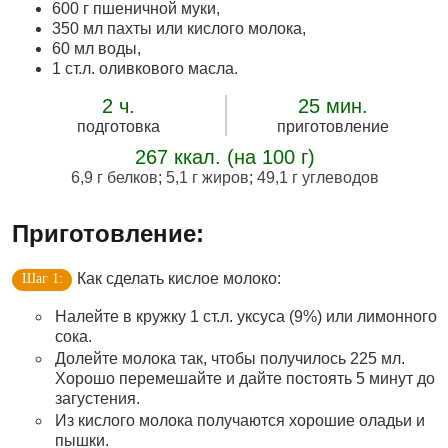
600 г пшеничной муки,
350 мл пахты или кислого молока,
60 мл воды,
1 ст.л. оливкового масла.
2 ч.
25 мин.
подготовка
приготовление
267 ккал. (на 100 г)
6,9 г белков
;
5,1 г жиров
;
49,1 г углеводов
Приготовление:
Как сделать кислое молоко:
Налейте в кружку 1 ст.л. уксуса (9%) или лимонного
сока.
Долейте молока так, чтобы получилось 225 мл.
Хорошо перемешайте и дайте постоять 5 минут до
загустения.
Из кислого молока получаются хорошие оладьи и
пышки.