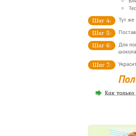
Вл
Те
Тут же
Постав
Для по
шокола
Украси
Пол
Как только 