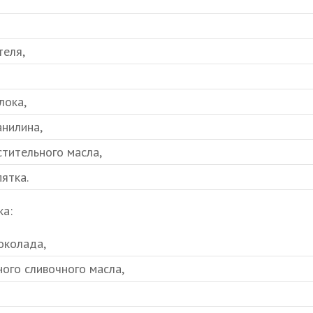
теля,
лока,
анилина,
стительного масла,
пятка.
а:
околада,
ного сливочного масла,