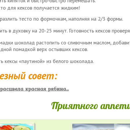
ить кипяток и быстро-быстро перемешать.
сто для кексов получается жидким!
 разлить тесто по формочкам, наполняя на 2/3 формы.
ить в духовку на 20-25 минут. Готовность кексов провер
мадки шоколад растопить со сливочным маслом, добавит
дной помадкой верх остывших кексов.
ть кексы «паутиной» из белого шоколада.
езный совет:
расцвела красная рябина...
Приятного аппети