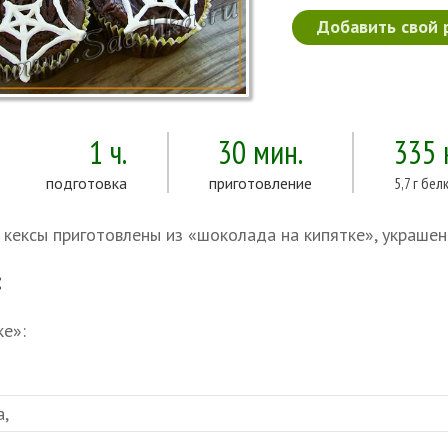
Добавить свой 
1 ч.
30 мин.
335 
подготовка
приготовление
5,7 г бел
кексы приготовлены из «шоколада на кипятке», украшен
:
е»:
а,