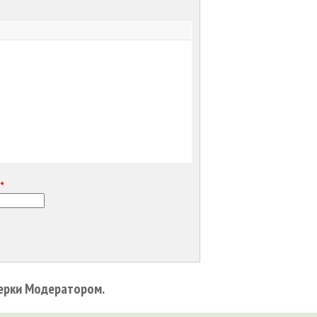
е
*
ерки Модератором.