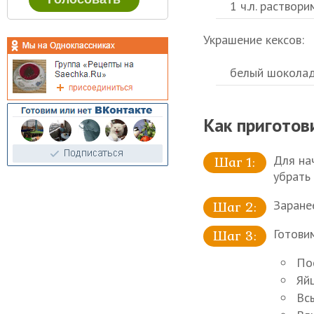
1 ч.л. раствори
Украшение кексов:
белый шоколад
Как приготов
Для на
убрать
Заране
Готови
По
Яй
Всы