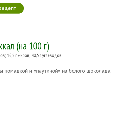
рецепт
ккал
(на 100 г)
ков
;
16,8 г жиров
;
40,5 г углеводов
ы помадкой и «паутиной» из белого шоколада.