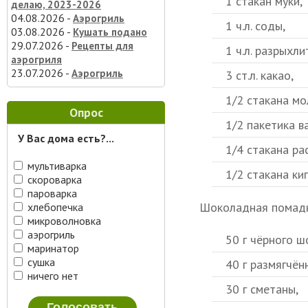
1 стакан муки,
делаю, 2023-2026
04.08.2026 -
Аэрогриль
1 ч.л. соды,
03.08.2026 -
Кушать подано
29.07.2026 -
Рецепты для
1 ч.л. разрыхли
аэрогриля
23.07.2026 -
Аэрогриль
3 ст.л. какао,
1/2 стакана мо
Опрос
1/2 пакетика в
У Вас дома есть?...
1/4 стакана ра
мультиварка
1/2 стакана ки
скороварка
пароварка
Шоколадная помадк
хлебопечка
микроволновка
аэрогриль
50 г чёрного ш
маринатор
сушка
40 г размягчён
ничего нет
30 г сметаны,