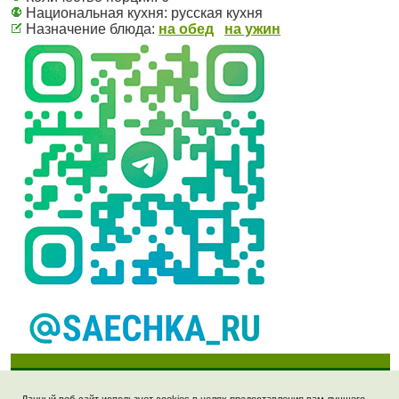
Национальная кухня:
русская кухня
Назначение блюда:
на обед
на ужин