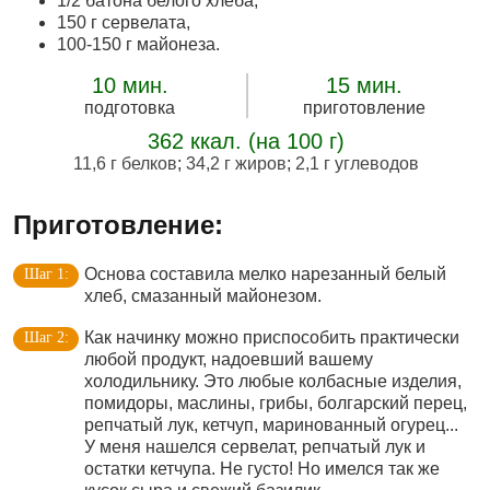
1/2 батона белого хлеба,
150 г сервелата,
100-150 г майонеза.
10 мин.
15 мин.
подготовка
приготовление
362 ккал. (на 100 г)
11,6 г белков
;
34,2 г жиров
;
2,1 г углеводов
Приготовление:
Основа составила мелко нарезанный белый
хлеб, смазанный майонезом.
Как начинку можно приспособить практически
любой продукт, надоевший вашему
холодильнику. Это любые колбасные изделия,
помидоры, маслины, грибы, болгарский перец,
репчатый лук, кетчуп, маринованный огурец...
У меня нашелся сервелат, репчатый лук и
остатки кетчупа. Не густо! Но имелся так же