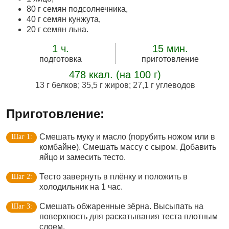
80 г семян подсолнечника,
40 г семян кунжута,
20 г семян льна.
1 ч.
15 мин.
подготовка
приготовление
478 ккал. (на 100 г)
13 г белков
;
35,5 г жиров
;
27,1 г углеводов
Приготовление:
Смешать муку и масло (порубить ножом или в
комбайне). Смешать массу с сыром. Добавить
яйцо и замесить тесто.
Тесто завернуть в плёнку и положить в
холодильник на 1 час.
Смешать обжаренные зёрна. Высыпать на
поверхность для раскатывания теста плотным
слоем.