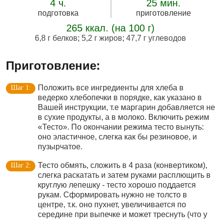
4 ч.
25 мин.
подготовка
приготовление
265 ккал. (на 100 г)
6,8 г белков
;
5,2 г жиров
;
47,7 г углеводов
Приготовление:
Положить все ингредиенты для хлеба в
ведерко хлебопечки в порядке, как указано в
Вашей инструкции, т.е маргарин добавляется не
в сухие продукты, а в молоко. Включить режим
«Тесто». По окончании режима тесто вынуть:
оно эластичное, слегка как бы резиновое, и
пузырчатое.
Тесто обмять, сложить в 4 раза (конвертиком),
слегка раскатать и затем руками расплющить в
круглую лепешку - тесто хорошо поддается
рукам. Сформировать нужно не толсто в
центре, т.к. оно пухнет, увеличивается по
середине при выпечке и может треснуть (что у