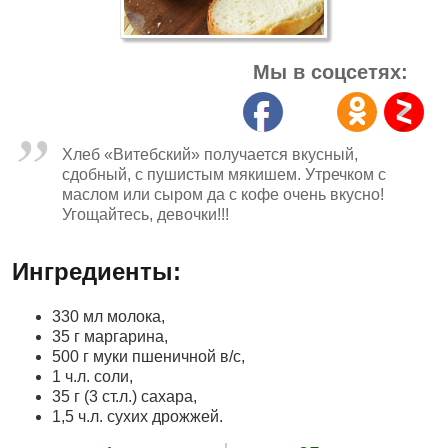
Мы в соцсетях:
Хлеб «Витебский» получается вкусный,
сдобный, с пушистым мякишем. Утречком с
маслом или сыром да с кофе очень вкусно!
Угощайтесь, девочки!!!
Ингредиенты:
330 мл молока,
35 г маргарина,
500 г муки пшеничной в/с,
1 ч.л. соли,
35 г (3 ст.л.) сахара,
1,5 ч.л. сухих дрожжей.