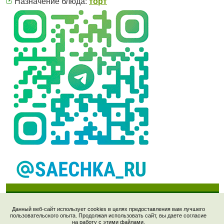
Назначение блюда:
торт
Данный веб-сайт использует cookies в целях предоставления вам лучшего
пользовательского опыта. Продолжая использовать сайт, вы даете согласие
Рецепты © 2006-2023, "Saechka.Ru". E-mail:
на работу с этими файлами.