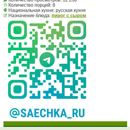
Количество порций:
8
Национальная кухня:
русская кухня
Назначение блюда:
пирог с сыром