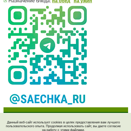
Назначение блюда:
на обед
на ужин
Данный веб-сайт использует cookies в целях предоставления вам лучшего
пользовательского опыта. Продолжая использовать сайт, вы даете согласие
Рецепты © 2006-2023, "Saechka.Ru". E-mail:
на работу с этими файлами.