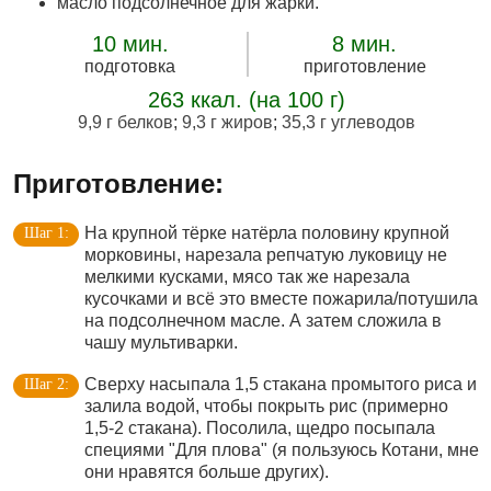
масло подсолнечное для жарки.
10 мин.
8 мин.
подготовка
приготовление
263 ккал. (на 100 г)
9,9 г белков
;
9,3 г жиров
;
35,3 г углеводов
Приготовление:
На крупной тёрке натёрла половину крупной
морковины, нарезала репчатую луковицу не
мелкими кусками, мясо так же нарезала
кусочками и всё это вместе пожарила/потушила
на подсолнечном масле. А затем сложила в
чашу мультиварки.
Сверху насыпала 1,5 стакана промытого риса и
залила водой, чтобы покрыть рис (примерно
1,5-2 стакана). Посолила, щедро посыпала
специями "Для плова" (я пользуюсь Котани, мне
они нравятся больше других).