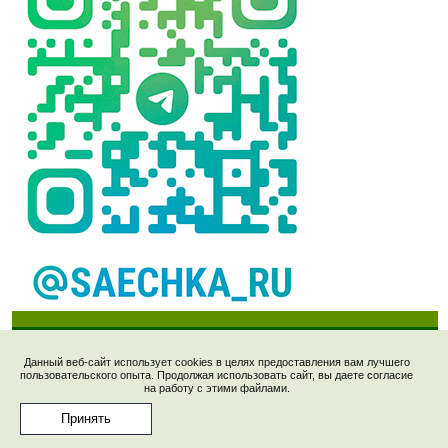
Данный веб-сайт использует cookies в целях предоставления вам лучшего
пользовательского опыта. Продолжая использовать сайт, вы даете согласие
Рецепты © 2006-2023, "Saechka.Ru". E-mail:
на работу с этими файлами.
saechka@saechka.ru
Перепечатка материалов запрещена без ссылки на
Принять
"www.saechka.ru"