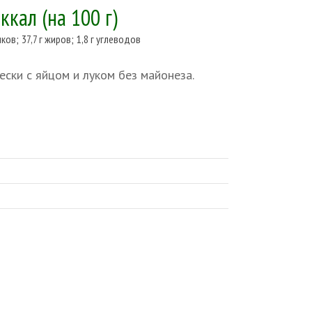
 ккал
(на 100 г)
лков
;
37,7 г жиров
;
1,8 г углеводов
ески с яйцом и луком без майонеза.