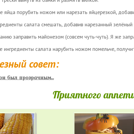
е яйца порубить ножом или нарезать яйцерезкой, добави
гредиенты салата смешать, добавив нарезанный зелёный 
анию заправить майонезом (совсем чуть-чуть). Я же запр
се ингредиенты салата нарубить ножом помельче, получи
езный совет:
он был прозрачным...
Приятного аппети