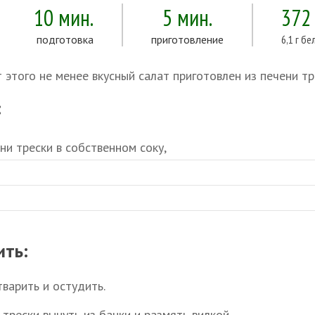
10 мин.
5 мин.
372
подготовка
приготовление
6,1 г бе
 этого не менее вкусный салат приготовлен из печени тр
:
ни трески в собственном соку,
ить:
тварить и остудить.
трески вынуть из банки и размять вилкой.