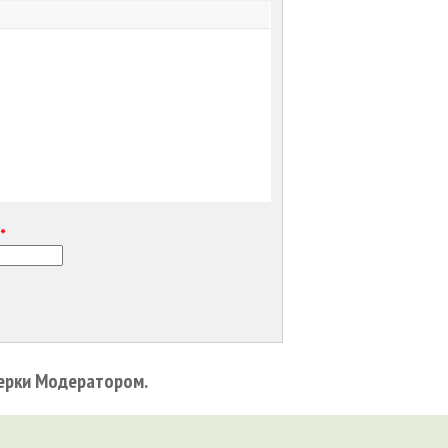
е
*
ерки Модератором.