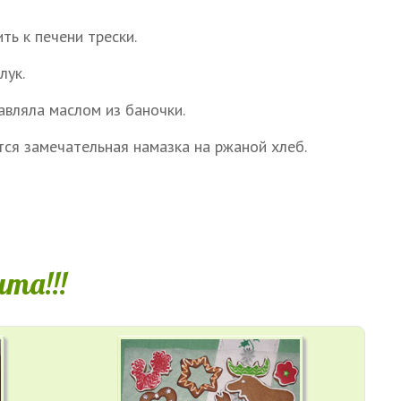
ть к печени трески.
лук.
авляла маслом из баночки.
тся замечательная намазка на ржаной хлеб.
та!!!