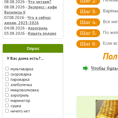
08.08.2026 -
Что читаем?
08.08.2026 -
Экспресс - кафе
Варёны
Василисы II
07.08.2026 -
Что я сейчас
Все ин
делаю, 2023-2026
04.08.2026 -
Аэрогриль
По жел
03.08.2026 -
Кушать подано
Если в
Опрос
Пол
У Вас дома есть?...
Чтобы буль
мультиварка
скороварка
пароварка
хлебопечка
микроволновка
аэрогриль
маринатор
сушка
ничего нет