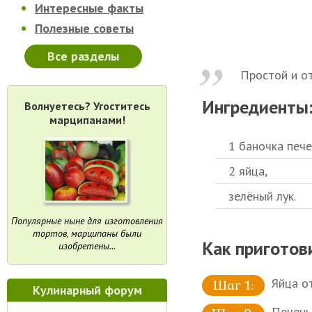
Интересные факты
Полезные советы
Все разделы
Простой и от
Ингредиенты
Волнуетесь? Угоститесь
марципанами!
1 баночка пече
2 яйца,
зелёный лук.
Популярные ныне для изготовления
тортов, марципаны были
Как приготов
изобретены...
Яйца о
Кулинарный форум
Печень 